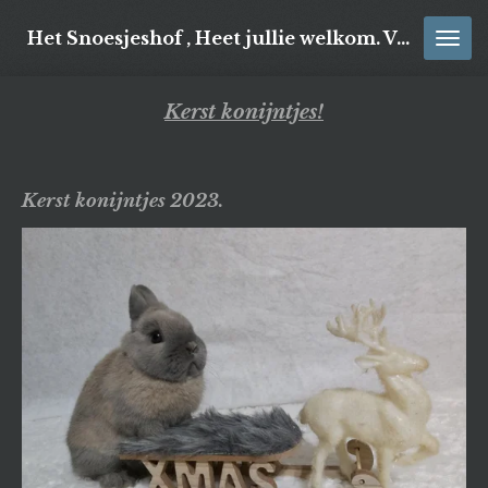
Ga
Het Snoesjeshof , Heet jullie welkom. Veel kijk plezier op onze site!
direct
naar
de
Kerst konijntjes!
hoofdinhoud
Kerst konijntjes 2023.